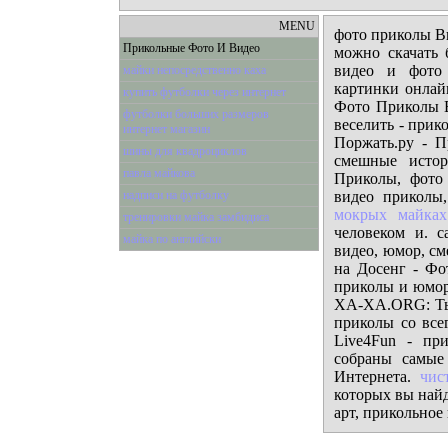
MENU
фото приколы В
Прикольные Фото И Видео
можно скачать 
видео и фото 
майки непосредственно каха
картинки онлай
купить футболки через интернет
Фото Приколы В
футболки больших размеров
веселить - прик
интернет магазин
Поржать.ру - П
шины для квадроциклов
смешные истор
павла майкова
Приколы, фото
надписи на футболку
видео приколы,
мокрых майках
тренировки майка замбидиса
человеком и. с
майка по английски
видео, юмор, с
на Досенг - Фо
приколы и юмор 
XA-XA.ORG: Тыс
приколы со все
Live4Fun - пр
собраны самые
Интернета.
чис
которых вы найд
арт, прикольное