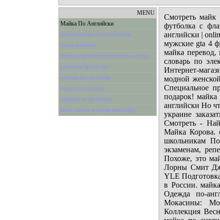
MENU
Смотреть майк 
Майка По Английски
футболка с фла
английски | onl
опубликовать стихотворение
мужские gta 4 
павла майкова
майка перевод, 
детские футболки интернет магазин
словарь по эле
красивые футболки
Интернет-магаз
одежда ив сен лоран
модной женско
Специальное пр
новости культуры
подарок! майка
надписи на футболку
английски Но чт
майк тайсон и кевин макбрайд
украине заказат
Смотреть - Най
Майка Корова. 
школьникам По
экзаменам, ре
Похоже, это май
Лорны Смит Дж
YLE Подготовка
в России. майк
Одежда по-анг
Мокасины: Moc
Коллекция Весн