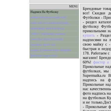
MENU
Брендовые товар
Надписи На Футболку
все! Скидки д
Футболки - Прик
майки непосредственно каха
- раздел катал
майк тайсон и кевин макбрайд
футболку Футб
прикольные женские трусы
прикольными на
майки с надписями украина
купить
- Разде
спанч боб игры бесплатно
надписями на л
свою майку с 
красивые футболки
быстрая и недо
купить футболки через интернет
178. Работаем с
футболки angry birds
магазин! Бренд
60%!
фактор а
Прикольные надп
футболках, мы 
Supermaika.ru
надпись на фу
Прикольные над
нас качественн
фото надпись на
на футболках К
и не только.Дос
- Прикольные ф