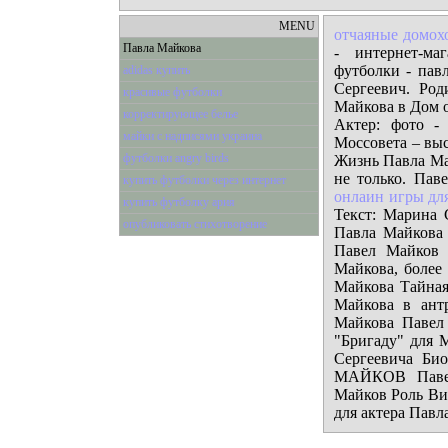
MENU
отчаяные домох
Павла Майкова
- интернет-ма
футболки - пав
adidas купить
Сергеевич. Ро
красивые футболки
Майкова в Дом 
корректирующее белье
Актер: фото -
майки с надписями украина
Моссовета – выс
футболки angry birds
Жизнь Павла Май
не только. Пав
купить футболки через интернет
онлаин игры дл
купить футболку ария
Текст: Марина 
опубликовать стихотворение
Павла Майкова
Павел Майков 
Майкова, более 
Майкова Тайная
Майкова в ант
Майкова Павел
"Бригаду" для 
Сергеевича Би
МАЙКОВ Павел 
Майков Роль Вит
для актера Павла