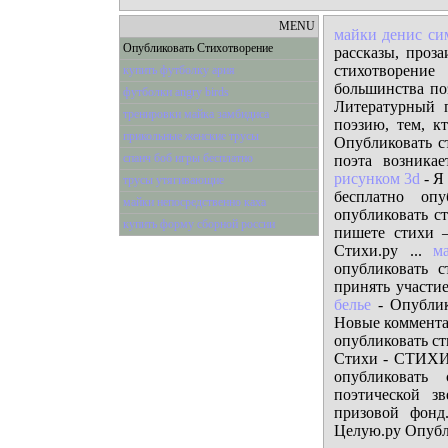
MENU
майки денис си
Опубликовать Стихотворение
рассказы, проз
стихотворени
купить футболку ария
большинства по
футболки angry birds
Литературный п
тренировки майка замбидиса
поэзию, тем, кт
прикольные женские трусы
Опубликовать с
спанч боб игры бесплатно
поэта возника
рисунком 3d
- Я
трусы утягивающие
бесплатно опу
майки непосредственно каха
опубликовать с
купить форму сборной россии
пишете стихи –
Стихи.ру ...
м
опубликовать 
принять участи
белье
- Опублик
Новые комментар
опубликовать с
Стихи - СТИХИ.
опубликовать
поэтической з
призовой фонд
Целую.ру Опубли