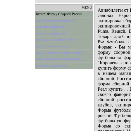
MENU
Авиабилеты от Р
Купить Форму Сборной России
салонах Евро
экипировка сб
спанч боб игры бесплатно
экипировочный
красивые футболки
Puma, Reusch, 
трусы утягивающие
Товары для Спо
прикольные женские трусы
РФ. Футболка си
купить футболку ария
Форма: - Вы м
форму сборно
купить футболки через интернет
футбольная фо
майк тайсон и кевин макбрайд
"Королева спо
футболки angry birds
купить форму с
в нашем магаз
сборной России
форма сборной
Реал купить ...
своего фавори
сборной росс
клубов, экипир
Форма футболь
россии Футбол
футбольную форм
Форма со ски