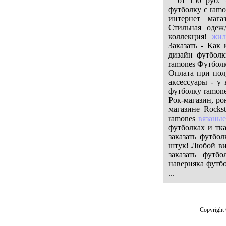
= от 150 руб. 
футболку с ramo
интернет мага
Стильная одеж
коллекция!
жил
Заказать - Как
дизайн футболк
ramones Футболк
Оплата при пол
аксессуары - у 
футболку ramon
Рок-магазин, ро
магазине Rockst
ramones
вязаные
футболках и тка
заказать футбо
штук! Любой ви
заказать футб
наверняка футб
...
Copyright 