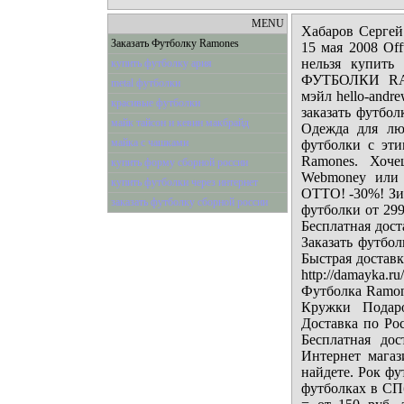
MENU
Хабаров Сергей 
Заказать Футболку Ramones
15 мая 2008 Off
нельзя купить
купить футболку ария
ФУТБОЛКИ RAM
metal футболки
мэйл hello-andr
красивые футболки
заказать футбол
майк тайсон и кевин макбрайд
Одежда для лю
майка с чашками
футболки с эти
Ramones. Хоче
купить форму сборной россии
Webmoney или 
купить футболки через интернет
ОТТО! -30%! Зи
заказать футболку сборной россии
футболки от 299
Бесплатная дост
Заказать футбо
Быстрая доставк
http://damayka.
Футболка Ramone
Кружки Подаро
Доставка по Ро
Бесплатная до
Интернет магаз
найдете. Рок фу
футболках в СП