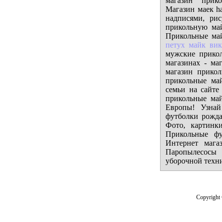
магазин прико
Магазин маек h
надписями, ри
прикольную май
Прикольные май
петух майк вик
мужские прико
магазинах - ма
магазин прико
прикольные ма
семьи на сайте
прикольные ма
Европы! Узна
футболки рожд
Фото, картинк
Прикольные ф
Интернет мага
Паропылесосы 
уборочной техн
Copyright 