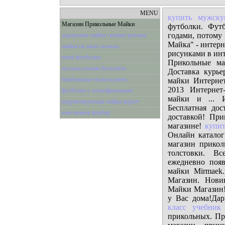
MENU
купить мужск
Магазин Прикольные Майки
футболки. Футб
годами, потому
украшение майки своими руками
Майка" - интерн
майки на заказ москва
рисунками в ин
metal футболки
Прикольные ма
музыка онлаин бесплатно
Доставка курье
бамбуковые носки купить
майки Интерне
2013 Интернет
футболки с мультфильмами
майки и ... И
корректирующая майка корсет
Бесплатная до
ман иванов фербер
доставкой! При
магазине!
купи
Онлайн каталог
магазин прико
толстовки. Вс
ежедневно поя
майки Mirmaek
Магазин. Нови
Майки Магазин!
у Вас дома!Да
класс учебник
прикольных. Пр