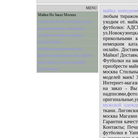
MENU
майка невидим
Майки На Заказ Москва
любым тиражом 
уходим от. майк
заказать футболку сборной россии
футболки: АДС
корректирующая майка корсет
ул.Новокузнецкая
тренировки майка замбидиса
прикольными к
metal футболки
немецким ката
майки непосредственно каха
онлайн. Достав
Майки! Доставк
футболки православие или смерть
Футболки на зак
майк тайсон и кевин макбрайд
приобрести майк
adidas купить
москва Стильны
моделей маек! 
Интернет-магаз
на заказ - Вы
надписями
оригинальные
мужской одежд
ткани. Лиговски
москва Магазин
Гарантия качест
Контакты; Печа
футболки в Yami