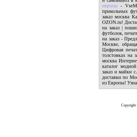
и самовывоз в 
европы
- VseMa
прикольных фут
заказ москва К
OZON.ru! Доста
на заказ | поши
футболок, печат
на заказ - Пред
Москве, обращай
Цифровая печать
толстовках на з
москва Интерне
каталог модной
заказ и майки с
доставки по Мос
из Европы! Узна
Copyright 